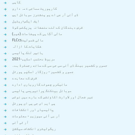
کاپی
کارپوریٹ سماجی ذمہ داری
ڈی آئی آر جی اے یو پنشنرز موبائل ایپ
ایف ایکس-ریٹیل
قرض دہندگان کے لئے منصفانہ پریکٹس کوڈ
مالی آگاہی کے پیغامات (فیم)
مالی شمولیتFLCcs
شکایات کا ازالہ
ہائپر لنک پالیسی
مربوط محتسب اسکیم-2021
جموں و کشمیر بینک ڈی آئی سی جی سی کے ساتھ رجسٹرڈ ہے۔
جموں و کشمیر - روزگار اسکیم پورٹل
قرض کے معاہدے
مائیکرو چھوٹے کاروباری ادارے
موبائل بینکنگ پرائیویسی پالیسی
غیر فعال اور لاوارث اکاؤنٹس کے بارے میں نوٹس
پی ایم ای جی پی ای پورٹل
پالیسیاں اور انکشافات
آر بی آئی میوزیم - معلومات
آر ٹی آئی
ریگولیٹری انکشاف سیکشن
متعلقہ سائٹس