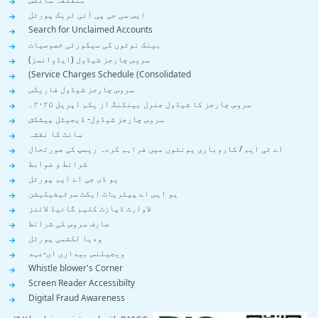
ایس سی جی پی آئی ٹریک پورٹل
Search for Unclaimed Accounts
بینک نوٹوں کی سیکورٹی خصوصیات
سروس چارجز شیڈول (ایڈوانسز)
Service Charges Schedule (Consolidated)
سروس چارجز شیڈول فاریکس
سروس چارجز کا شیڈول جنرل بینکنگ از یکم اپریل ۲۰۲۵۔
سروس چارجز شیڈول- ڈیجیٹل پیشکش
سائٹ کا نقشہ
اے ٹی ایم / کاروباری یونٹوں میں فراہم کردہ ریمپ کی صورتحال
شرائط و ضوابط
یو ڈی جی اے ایم پورٹل
یو ایس اے پیٹریاٹ ایکٹ سرٹیفیکیشن
لاوارث ڈپازٹ کلیم گائیڈ لائنز
صارف سروس کی شرائط
ودیا لکشمی پورٹل
ویجیلنس بیداری ای-عہد
Whistle blower's Corner
Screen Reader Accessibilty
Digital Fraud Awareness