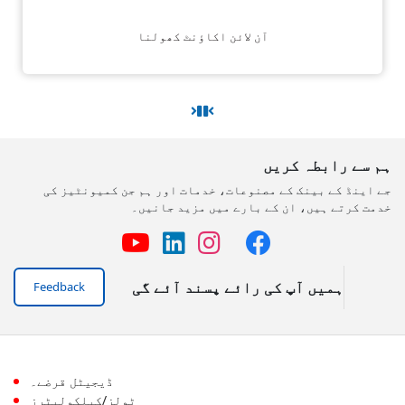
آن لائن اکاؤنٹ کھولنا
ہم سے رابطہ کریں
جے اینڈ کے بینک کے مصنوعات، خدمات اور ہم جن کمیونٹیز کی
خدمت کرتے ہیں، ان کے بارے میں مزید جانیں۔
ہمیں آپ کی رائے پسند آئے گی
Feedback
ڈیجیٹل قرضے۔
ٹولز/کیلکولیٹرز