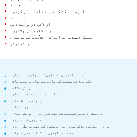
شرح سود
ایزی کلیکٹ کے ذریعے ادائیگی کریں۔
شرح سود
آن لائن درخواست دیں
اپنا کاروبار چلائیں۔
ٹینڈر/نیلامی برائے فروخت/مخالف بولیاں
کیلکولیٹر
آدھار اندراج کے قابل کاروباری اکائیاں
شکایات کے نمٹنے کے بارے میں سالانہ معلومات
اینٹی فشنگ
بھارت آدھار سیڈنگ انیبلر
براؤزر کی مطابقت
کاروباری اوقات
ڈیجیٹل لائف سرٹیفکیٹ کے لئے کاروباری یونٹس فعال
شہریوں کا چارٹر
براہ راست فروخت کرنے والے ایجنٹوں کے لئے ضابطہ اخلاق
سکے اور نوٹوں کے تبادلے کی سہولت